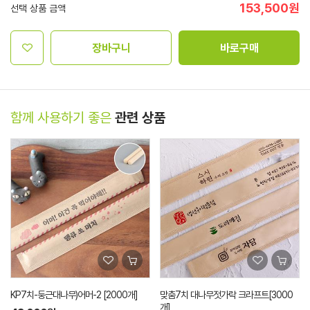
153,500
원
선택 상품 금액
장바구니
바로구매
함께 사용하기 좋은
관련 상품
KP7치-둥근대나무)어머-2 [2000개]
맞춤7치 대나무젓가락 크라프트[3000
개]