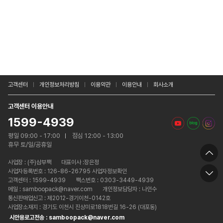
고객센터
개인정보처리방침
이용약관
이용안내
회사소개
고객센터 이용안내
1599-4939
평일 09:00 - 17:00
점심 12:00 - 13:00
휴무 토/일/공휴일
사업장 :
(주)삼부팩
대표이사 :장은정
사업자등록번호 : 126-86-26795 사업자정보확인
고객센터 : 1599-4939
팩스번호 : 0303-3449-4939
메일 : samboopack@naver.com
개인정보담당자 : 나인수
통신판매업신고 : 제2012-경기이천-0142호
사업장소재지 : 경기도 이천시 진상미로1818번길 16-26 (대포동)
시안용로고전송 : samboopack@naver.com