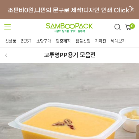
0
신상품
BEST
소량구매
맞춤제작
샘플신청
기획전
혜택보기
고투명PP용기 모음전