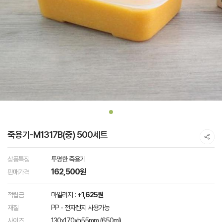
죽용기-M1317B(중) 500세트
상품특징
투명한 죽용기
162,500원
판매가격
적립금
마일리지 :
+1,625원
재질
PP - 전자렌지 사용가능
사이즈
130x170xh55mm (650ml)