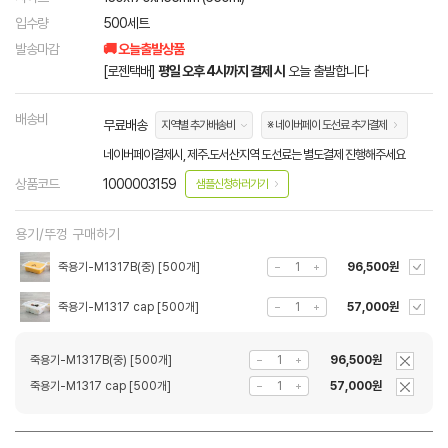
입수량
500세트
발송마감
🚚 오늘출발상품
[로젠택배]
평일 오후 4시까지 결제 시
오늘 출발합니다
배송비
무료배송
지역별 추가배송비
※ 네이버페이 도선료 추가결제
네이버페이결제시, 제주.도서산지역 도선료는 별도결제 진행해주세요
상품코드
1000003159
샘플신청하러가기
용기/뚜껑 구매하기
죽용기-M1317B(중) [500개]
96,500원
죽용기-M1317 cap [500개]
57,000원
죽용기-M1317B(중) [500개]
96,500원
죽용기-M1317 cap [500개]
57,000원