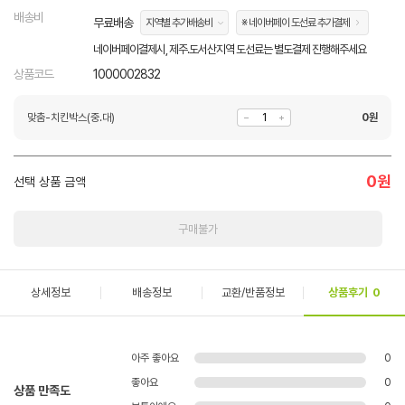
배송비
무료배송
지역별 추가배송비
※ 네이버페이 도선료 추가결제
네이버페이결제시, 제주.도서산지역 도선료는 별도결제 진행해주세요
상품코드
1000002832
맞춤-치킨박스(중.대)
0
원
0
원
선택 상품 금액
구매불가
상세정보
배송정보
교환/반품정보
상품후기
0
아주 좋아요
0
좋아요
0
상품 만족도