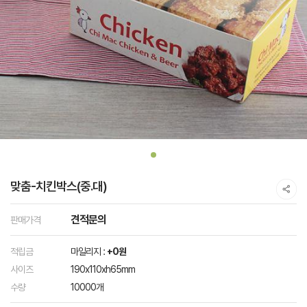
맞춤-치킨박스(중.대)
견적문의
판매가격
적립금
마일리지 :
+0원
사이즈
190x110xh65mm
수량
10000개