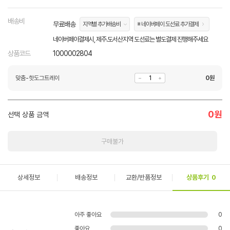
배송비
무료배송
지역별 추가배송비
※ 네이버페이 도선료 추가결제
네이버페이결제시, 제주.도서산지역 도선료는 별도결제 진행해주세요
상품코드
1000002804
맞춤-핫도그트레이
0
원
0
원
선택 상품 금액
구매불가
상세정보
배송정보
교환/반품정보
상품후기
0
아주 좋아요
0
좋아요
0