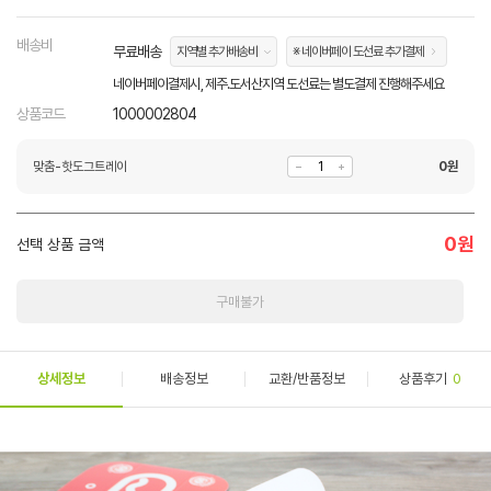
배송비
무료배송
지역별 추가배송비
※ 네이버페이 도선료 추가결제
네이버페이결제시, 제주.도서산지역 도선료는 별도결제 진행해주세요
상품코드
1000002804
맞춤-핫도그트레이
0
원
0
원
선택 상품 금액
구매불가
상세정보
배송정보
교환/반품정보
상품후기
0