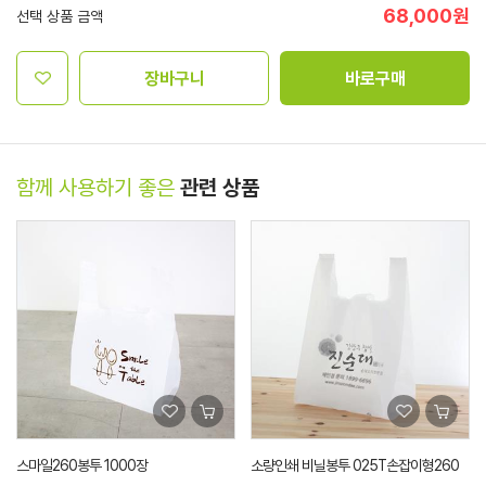
68,000
원
선택 상품 금액
장바구니
바로구매
함께 사용하기 좋은
관련 상품
스마일260봉투 1000장
소량인쇄 비닐봉투 025T손잡이형260