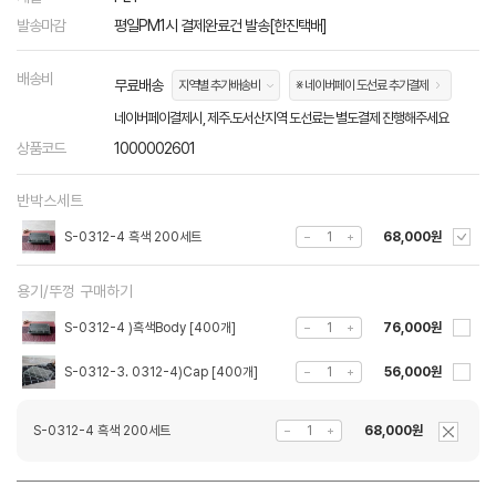
발송마감
평일PM1시 결제완료건 발송[한진택배]
배송비
무료배송
지역별 추가배송비
※ 네이버페이 도선료 추가결제
네이버페이결제시, 제주.도서산지역 도선료는 별도결제 진행해주세요
상품코드
1000002601
반박스세트
S-0312-4 흑색 200세트
68,000원
용기/뚜껑 구매하기
S-0312-4 )흑색Body [400개]
76,000원
S-0312-3. 0312-4)Cap [400개]
56,000원
S-0312-4 흑색 200세트
68,000원