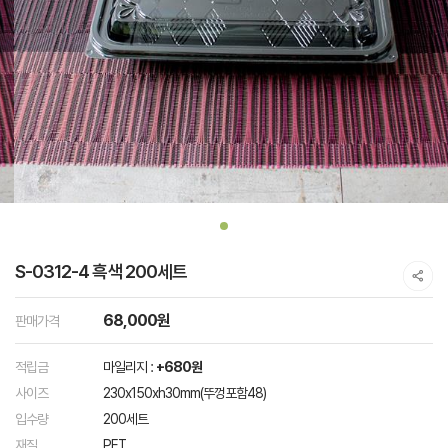
S-0312-4 흑색 200세트
68,000원
판매가격
적립금
마일리지 :
+680원
사이즈
230x150xh30mm(뚜껑포함48)
입수량
200세트
재질
PET