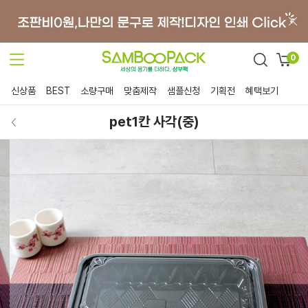
0
신상품
BEST
소량구매
맞춤제작
샘플신청
기획전
혜택보기
pet1칸 사각(중)