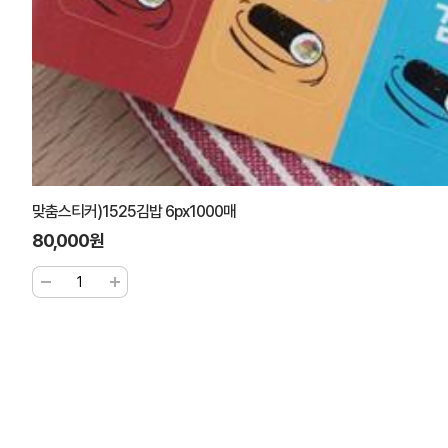
맞춤스티커)1525김밥 6px1000매
80,000원