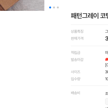
패턴그레이 코팅
상품특징
그
판매가격
적립금
마
발송마감

[
사이즈
3
입수량
1
배송비
조