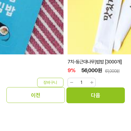
7치-둥근대나무)밥밥 [3000개]
9%
56,000원
61,000원