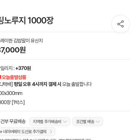
노루지 1000장
레이한 김밥말이 유산지
37,000원
일리지 :
+370원
 오늘출발상품
CJ택배]
평일 오후 4시까지 결제 시
오늘 출발합니다
00x300mm
000장 [1박스]
건부 무료배송
지역별 추가배송비
조건별 배송
※ 네이버페이 도선료 추가결제