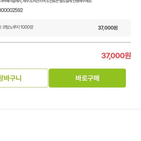
이버페이결제시, 제주.도서산지역 도선료는 별도결제 진행해주세요
000002592
 코팅노루지 1000장
37,000
원
37,000
원
장바구니
바로구매