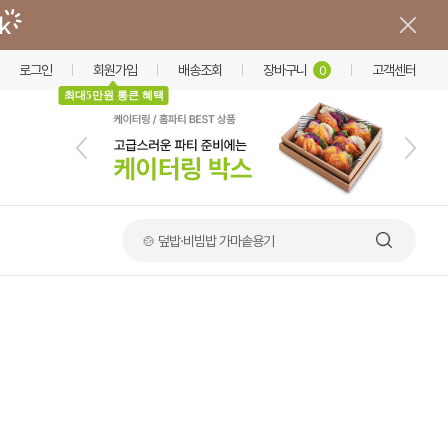
로그인
회원가입
배송조회
장바구니
고객센터
0
최대5만원 통큰 혜택
🍲 덮밥·비빔밥 가마솥용기