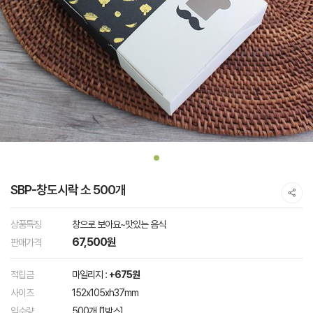
SBP-창도시락 소 500개
상품특징
창으로 보아요~맛있는 음식
67,500원
판매가격
적립금
마일리지 :
+675원
사이즈
152x105xh37mm
입수량
500개 [1박스]