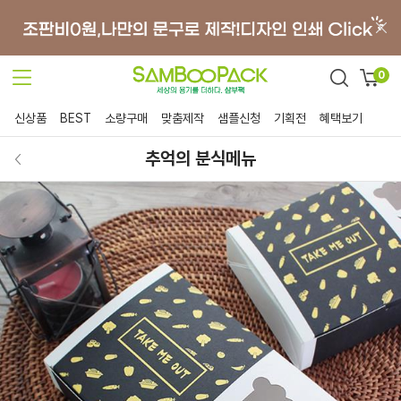
0
신상품
BEST
소량구매
맞춤제작
샘플신청
기획전
혜택보기
추억의 분식메뉴