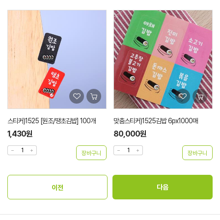
스티커)1525 [원조/땡초김밥] 100개
맞춤스티커)1525김밥 6px1000매
1,430원
80,000원