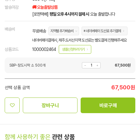
발송마감
🚚 오늘출발상품
[로젠택배]
평일 오후 4시까지 결제 시
오늘 출발합니다
배송비
무료배송
지역별 추가배송비
※ 네이버페이 도선료 추가결제
네이버페이결제시, 제주.도서산지역 도선료는 별도결제 진행해주세요
상품코드
1000002464
샘플신청하러가기
SBP-창도시락 소 500개
67,500
원
67,500
원
선택 상품 금액
장바구니
바로구매
함께 사용하기 좋은
관련 상품