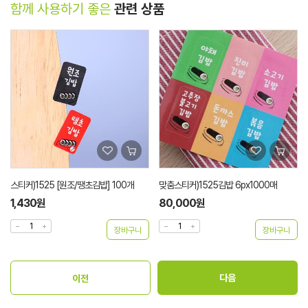
함께 사용하기 좋은
관련 상품
스티커)1525 [원조/땡초김밥] 100개
맞춤스티커)1525김밥 6px1000매
1,430원
80,000원