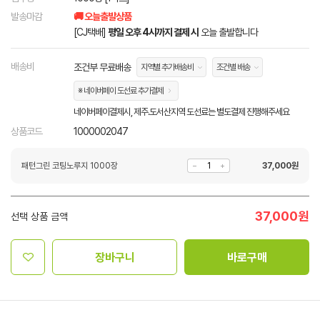
발송마감
🚚 오늘출발상품
[CJ택배]
평일 오후 4시까지 결제 시
오늘 출발합니다
배송비
조건부 무료배송
지역별 추가배송비
조건별 배송
※ 네이버페이 도선료 추가결제
네이버페이결제시, 제주.도서산지역 도선료는 별도결제 진행해주세요
상품코드
1000002047
패턴그린 코팅노루지 1000장
37,000
원
37,000
원
선택 상품 금액
장바구니
바로구매