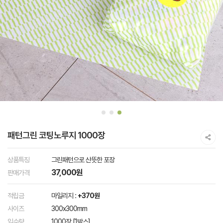
패턴그린 코팅노루지 1000장
상품특징
그린패턴으로 산뜻한 포장
37,000원
판매가격
적립금
마일리지 :
+370원
사이즈
300x300mm
입수량
1000장 [1박스]