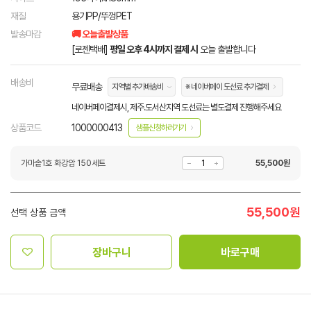
재질
용기PP/뚜껑PET
발송마감
🚚 오늘출발상품
[로젠택배]
평일 오후 4시까지 결제 시
오늘 출발합니다
배송비
무료배송
지역별 추가배송비
※ 네이버페이 도선료 추가결제
네이버페이결제시, 제주.도서산지역 도선료는 별도결제 진행해주세요
상품코드
1000000413
샘플신청하러가기
가마솥1호 화강암 150세트
55,500
원
55,500
원
선택 상품 금액
장바구니
바로구매