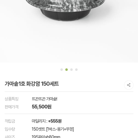
가마솥1호 화강암 150세트
상품특징
뜨끈뜨끈 가마솥!
55,500원
판매가격
적립금
마일리지 :
+555원
입수량
150셋트 [1박스-용기+뚜껑]
사이즈
195파이xh80mm