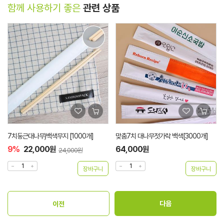
함께 사용하기 좋은
관련 상품
7치둥근대나무)백색무지 [1000개]
맞춤7치 대나무젓가락 백색[3000개]
9%
22,000원
64,000원
24,000원