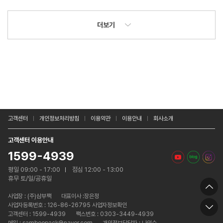
더보기
고객센터
개인정보처리방침
이용약관
이용안내
회사소개
고객센터 이용안내
1599-4939
평일 09:00 - 17:00
점심 12:00 - 13:00
휴무 토/일/공휴일
사업장 :
(주)삼부팩
대표이사 :장은정
사업자등록번호 : 126-86-26795 사업자정보확인
고객센터 : 1599-4939
팩스번호 : 0303-3449-4939
메일 : samboopack@naver.com
개인정보담당자 : 나인수