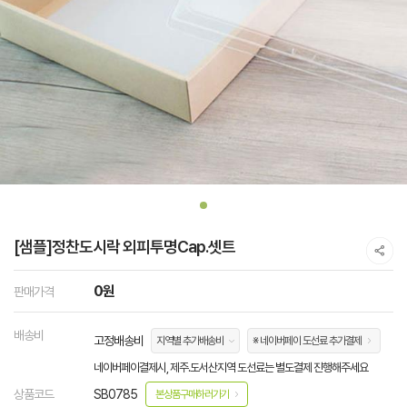
[샘플]정찬도시락 외피투명Cap.셋트
0원
판매가격
배송비
고정배송비
지역별 추가배송비
※ 네이버페이 도선료 추가결제
네이버페이결제시, 제주.도서산지역 도선료는 별도결제 진행해주세요
상품코드
SB0785
본상품구매하러가기