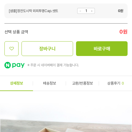
[샘플]정찬도시락 외피투명Cap.셋트
0
원
0
원
선택 상품 금액
장바구니
바로구매
※ 주문 시 네이버페이 결제 가능합니다.
상세정보
배송정보
교환/반품정보
상품후기
0