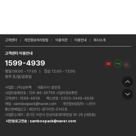
고객센터
개인정보처리방침
이용약관
이용안내
회사소개
고객센터 이용안내
1599-4939
평일 09:00 - 17:00
점심 12:00 - 13:00
휴무 토/일/공휴일
사업장 :
(주)삼부팩
대표이사 :장은정
사업자등록번호 : 126-86-26795 사업자정보확인
고객센터 : 1599-4939
팩스번호 : 0303-3449-4939
메일 : samboopack@naver.com
개인정보담당자 : 나인수
통신판매업신고 : 제2012-경기이천-0142호
사업장소재지 : 경기도 이천시 진상미로1818번길 16-26 (대포동)
시안용로고전송 : samboopack@naver.com