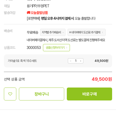
재질
용기PP/뚜껑PET
발송마감
🚚 오늘출발상품
[로젠택배]
평일 오후 4시까지 결제 시
오늘 출발합니다
배송비
무료배송
지역별 추가배송비
※ 네이버페이 도선료 추가결제
네이버페이결제시, 제주.도서산지역 도선료는 별도결제 진행해주세요
상품코드
3000053
샘플신청하러가기
가마솥1호 흑색 150세트
49,500
원
49,500
원
선택 상품 금액
장바구니
바로구매