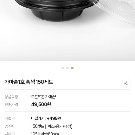
가마솥1호 흑색 150세트
상품특징
뜨끈뜨끈 가마솥!
49,500원
판매가격
적립금
마일리지 :
+495원
입수량
150셋트 [1박스-용기+뚜껑]
사이즈
195파이xh80mm