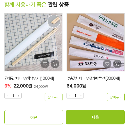
함께 사용하기 좋은
관련 상품
7치둥근대나무)백색무지 [1000개]
맞춤7치 대나무젓가락 백색[3000개]
9%
22,000원
64,000원
24,000원