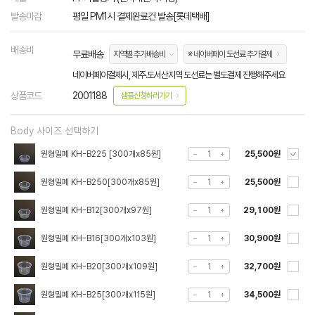
발송마감
평일 PM1시 결제완료건 발송[롯데택배]
배송비
무료배송
지역별 추가배송비
※ 네이버페이 도선료 추가결제
네이버페이결제시, 제주.도서산지역 도선료는 별도결제 진행해주세요
상품코드
2001188
샘플신청하러가기
Body 사이즈 선택하기
원형밀폐 KH-B225 [300개x85원]
25,500원
원형밀폐 KH-B250[300개x85원]
25,500원
원형밀폐 KH-B12[300개x97원]
29,100원
원형밀폐 KH-B16[300개x103원]
30,900원
원형밀폐 KH-B20[300개x109원]
32,700원
원형밀폐 KH-B25[300개x115원]
34,500원