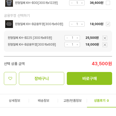
원형밀폐 KH-B30[300개x122원]
36,600원
공용뚜껑 선택하기
원형밀폐 KH-B공용뚜껑[300개x60원]
18,000원
원형밀폐 KH-B225 [300개x85원]
25,500원
원형밀폐 KH-B공용뚜껑[300개x60원]
18,000원
43,500
원
선택 상품 금액
장바구니
바로구매
상세정보
배송정보
교환/반품정보
상품후기
0