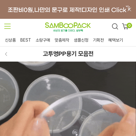
0
신상품
BEST
소량구매
맞춤제작
샘플신청
기획전
혜택보기
고투명PP용기 모음전