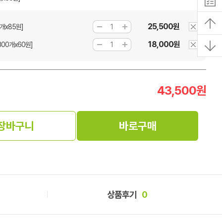
25,500원
0개x85원]
18,000원
00개x60원]
43,500
원
장바구니
바로구매
상품후기
0