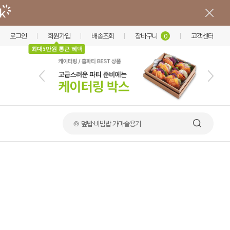
로그인
회원가입
배송조회
장바구니
고객센터
0
최대5만원 통큰 혜택
🍲 덮밥·비빔밥 가마솥용기