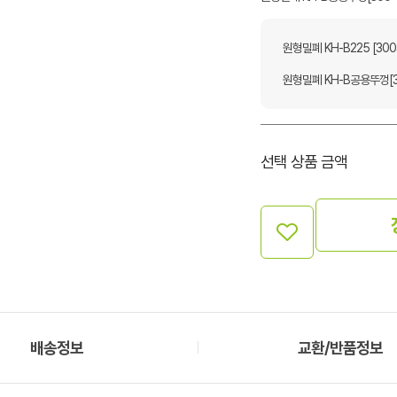
원형밀폐 KH-B225 [30
원형밀폐 KH-B공용뚜껑[3
선택 상품 금액
배송정보
교환/반품정보