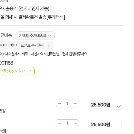
P사출용기 (전자레인지 가능)
일 PM1시 결제완료건 발송[롯데택배]
무료배송
지역별 추가배송비
※ 네이버페이 도선료 추가결제
이버페이결제시, 제주.도서산지역 도선료는 별도결제 진행해주세요
001188
샘플신청하러가기
25,500원
5원]
25,500원
5원]