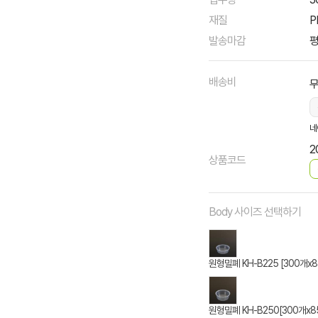
재질
P
발송마감
평
배송비
네
2
상품코드
Body 사이즈 선택하기
원형밀폐 KH-B225 [300개x8
원형밀폐 KH-B250[300개x8