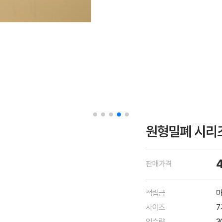
원형밀폐 시리즈
판매가격
적립금
마
사이즈
7
입수량
3