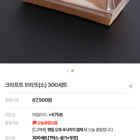
크라프트 브리또(소) 300세트
67,500원
판매가격
적립금
마일리지 :
+675원
발송마감
🚚 오늘출발상품
[CJ택배]
평일 오후 4시까지 결제 시
오늘 출발합니다
입수량
300세트 [1박스-용기+뚜껑]