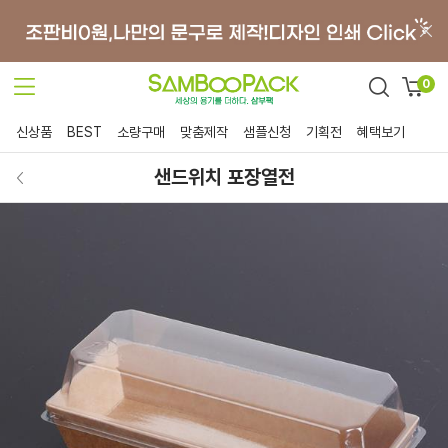
0
신상품
BEST
소량구매
맞춤제작
샘플신청
기획전
혜택보기
샌드위치 포장열전