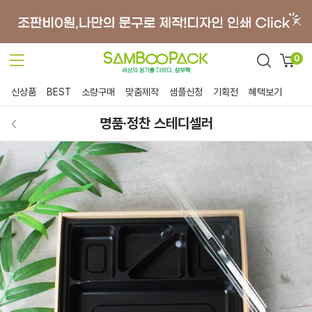
0
신상품
BEST
소량구매
맞춤제작
샘플신청
기획전
혜택보기
명품·정찬 스테디셀러