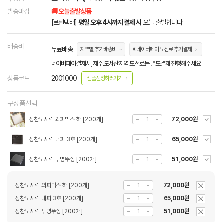
발송마감
🚚 오늘출발상품
[로젠택배]
평일 오후 4시까지 결제 시
오늘 출발합니다
배송비
무료배송
지역별 추가배송비
※ 네이버페이 도선료 추가결제
네이버페이결제시, 제주.도서산지역 도선료는 별도결제 진행해주세요
상품코드
2001000
샘플신청하러가기
구성품선택
정찬도시락 외피박스 하 [200개]
72,000원
정찬도시락 내피 3호 [200개]
65,000원
정찬도시락 투명뚜껑 [200개]
51,000원
정찬도시락 외피박스 하 [200개]
72,000원
정찬도시락 내피 3호 [200개]
65,000원
정찬도시락 투명뚜껑 [200개]
51,000원