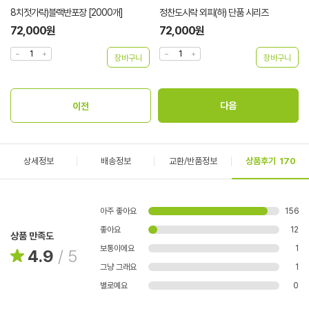
8치젓가락)블랙반포장 [2000개]
정찬도시락 외피(하) 단품 시리즈
72,000원
72,000원
상세정보
배송정보
교환/반품정보
상품후기
170
아주 좋아요
156
좋아요
12
상품 만족도
보통이에요
1
4.9
/
5
그냥 그래요
1
별로예요
0