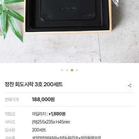
정찬 회도시락 3호 200세트
188,000원
판매가격
적립금
마일리지 :
+1,880원
사이즈
(하)255x235x H45mm
입수량
200세트
구성품
로얄정찬외피)하+정찬내피3호+정찬투명뚜껑