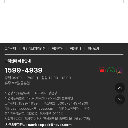
고객센터
개인정보처리방침
이용약관
이용안내
회사소개
고객센터 이용안내
1599-4939
평일 09:00 - 17:00
점심 12:00 - 13:00
휴무 토/일/공휴일
사업장 :
(주)삼부팩
대표이사 :장은정
사업자등록번호 : 126-86-26795 사업자정보확인
고객센터 : 1599-4939
팩스번호 : 0303-3449-4939
메일 : samboopack@naver.com
개인정보담당자 : 나인수
통신판매업신고 : 제2012-경기이천-0142호
사업장소재지 : 경기도 이천시 진상미로1818번길 16-26 (대포동)
시안용로고전송 : samboopack@naver.com