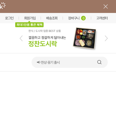
로그인
회원가입
배송조회
장바구니
고객센터
0
최대5만원 통큰 혜택
📢 한상·옹기 출시