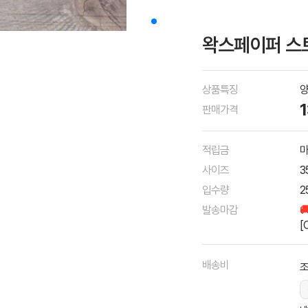
왁스페이퍼 스
상품특징
양
판매가격
적립금
마
사이즈
3
입수량
2
발송마감

[
배송비
조