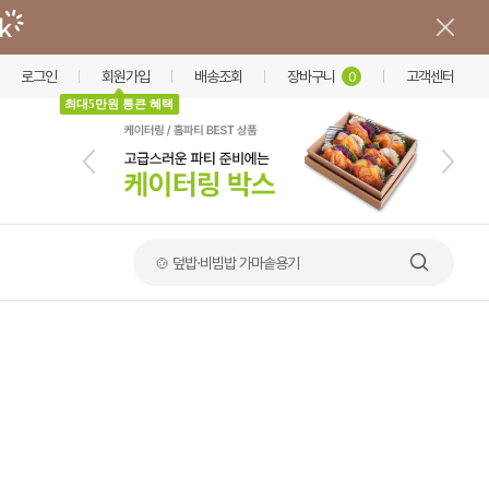
로그인
회원가입
배송조회
장바구니
고객센터
0
최대5만원 통큰 혜택
🥪 샌드위치 포장용기