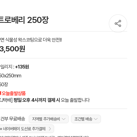
트로베리 250장
면 식물성 왁스코팅으로 더욱 안전!!
13,500원
일리지 :
+135원
50x250mm
50장
 오늘출발상품
CJ택배]
평일 오후 4시까지 결제 시
오늘 출발합니다
건부 무료배송
지역별 추가배송비
조건별 배송
※ 네이버페이 도선료 추가결제