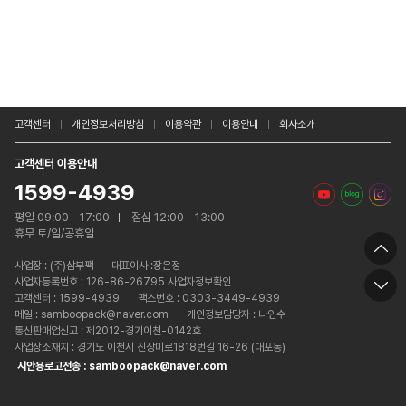
고객센터
개인정보처리방침
이용약관
이용안내
회사소개
고객센터 이용안내
1599-4939
평일 09:00 - 17:00
점심 12:00 - 13:00
휴무 토/일/공휴일
사업장 :
(주)삼부팩
대표이사 :장은정
사업자등록번호 : 126-86-26795 사업자정보확인
고객센터 : 1599-4939
팩스번호 : 0303-3449-4939
메일 : samboopack@naver.com
개인정보담당자 : 나인수
통신판매업신고 : 제2012-경기이천-0142호
사업장소재지 : 경기도 이천시 진상미로1818번길 16-26 (대포동)
시안용로고전송 : samboopack@naver.com