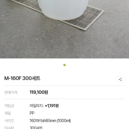
M-160F 300세트
119,100원
판매가격
적립금
마일리지 :
+1,191원
재질
PP
사이즈
160파이xh85mm (1000ml)
입수량
300세트