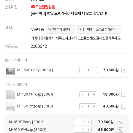
발송마감
🚚 오늘출발상품
[로젠택배]
평일 오후 4시까지 결제 시
오늘 출발합니다
배송비
무료배송
지역별 추가배송비
※ 네이버페이 도선료 추가결제
네이버페이결제시, 제주.도서산지역 도선료는 별도결제 진행해주세요
상품코드
2000642
용기 선택하기
M-160F.Body [300개]
70,500원
뚜껑 선택하기
M-160 원색cap [300개]
48,600원
M-160 투명cap [300개]
49,500원
M-160F.Body [300개]
70,500원
M-160 원색cap [300개]
48,600원