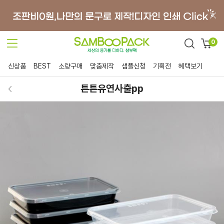
0
신상품
BEST
소량구매
맞춤제작
샘플신청
기획전
혜택보기
튼튼유연사출pp