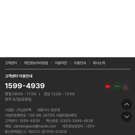
고객센터
개인정보처리방침
이용약관
이용안내
회사소개
고객센터 이용안내
1599-4939
평일 09:00 - 17:00
점심 12:00 - 13:00
휴무 토/일/공휴일
사업장 :
(주)삼부팩
대표이사 :장은정
사업자등록번호 : 126-86-26795 사업자정보확인
고객센터 : 1599-4939
팩스번호 : 0303-3449-4939
메일 : samboopack@naver.com
개인정보담당자 : 나인수
통신판매업신고 : 제2012-경기이천-0142호