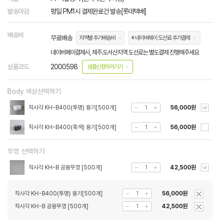
발송마감
평일 PM1시 결제완료건 발송[롯데택배]
배송비
무료배송
지역별 추가배송비
※ 네이버페이 도선료 추가결제
네이버페이결제시, 제주.도서산지역 도선료는 별도결제 진행해주세요
상품코드
2000598
샘플신청하러가기
Body 색상선택하기
직사각 KH-B400(투명) 용기[500개]
56,000원
직사각 KH-B400(흑색) 용기[500개]
56,000원
뚜껑 선택하기
직사각 KH-B 공용뚜껑 [500개]
42,500원
직사각 KH-B400(투명) 용기[500개]
56,000원
직사각 KH-B 공용뚜껑 [500개]
42,500원