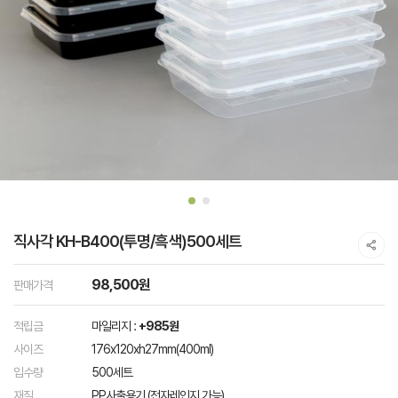
직사각 KH-B400(투명/흑색)500세트
98,500원
판매가격
적립금
마일리지 :
+985원
사이즈
176x120xh27mm(400ml)
입수량
500세트
재질
PP사출용기 (전자레인지 가능)