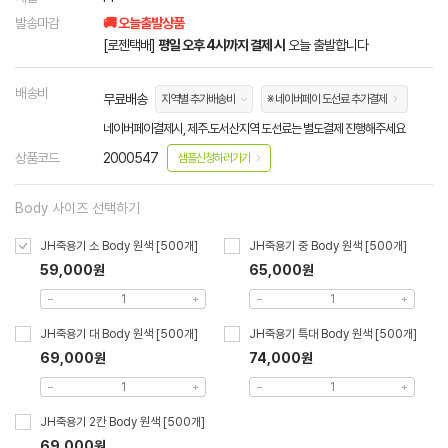
발송마감
🚚 오늘출발상품
[로젠택배]
평일 오후 4시까지 결제 시
오늘 출발합니다
배송비
무료배송
지역별 추가배송비
※ 네이버페이 도선료 추가결제
네이버페이결제시, 제주.도서산지역 도선료는 별도결제 진행해주세요
상품코드
2000547
샘플신청하러가기
Body 사이즈 선택하기
JH죽용기 소 Body 원색 [500개]
JH죽용기 중 Body 원색 [500개]
59,000원
65,000원
JH죽용기 대 Body 원색 [500개]
JH죽용기 특대 Body 원색 [500개]
69,000원
74,000원
JH죽용기 2칸 Body 원색 [500개]
69,000원