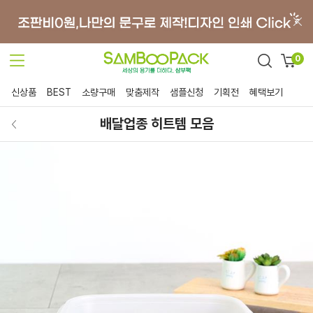
0
신상품
BEST
소량구매
맞춤제작
샘플신청
기획전
혜택보기
배달업종 히트템 모음