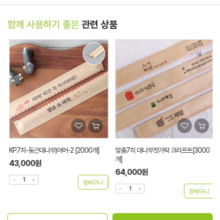
함께 사용하기 좋은
관련 상품
KP7치-둥근대나무)어머-2 [2000개]
맞춤7치 대나무젓가락 크라프트[3000
개]
43,000원
64,000원