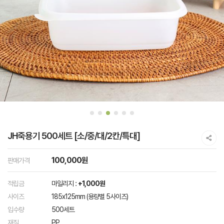
JH죽용기 500세트 [소/중/대/2칸/특대]
100,000원
판매가격
적립금
마일리지 :
+1,000원
사이즈
185x125mm (용량별 5사이즈)
입수량
500세트
재질
PP