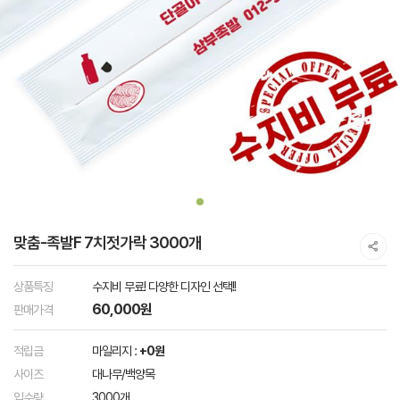
맞춤-족발F 7치젓가락 3000개
상품특징
수지비 무료! 다양한 디자인 선택!!
60,000원
판매가격
적립금
마일리지 :
+0원
사이즈
대나무/백양목
입수량
3000개