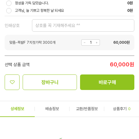
정성을 가득 담았습니다.
0원
고객님, 늘 기쁘고 항복한 날 되세요
0원
인쇄상호
맞춤-족발F 7치젓가락 3000개
60,000
원
60,000
원
선택 상품 금액
장바구니
바로구매
상세정보
배송정보
교환/반품정보
상품후기
0