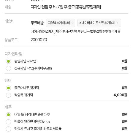
배송
디자인 컨펌 후 5~7일 후 출고[공휴일/주말제외]
배송비
무료배송
지역별 추가배송비
※ 네이버페이 도선료 추가결제
네이버페이결제시, 제주.도서산지역 도선료는 별도결제 진행해주세요
상품코드
2000070
디자인타입
동일시안 재작업
0원
신규시안 작업(수지비무료!!)
0원
형태
둥근대나무 젓가락
0원
백양목 젓가락
4,000원
제품
내일 또 생각나면 좋겠다♡
0원
단골이 됐으면 좋겠다>ㅅ<
0원
맛있게 드시고 즐거운 하루되세요♥
0원