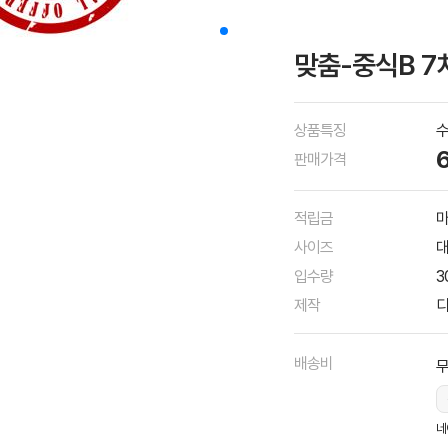
맞춤-중식B 7
상품특징
수
판매가격
적립금
마
사이즈
대
입수량
3
제작
디
배송비
네