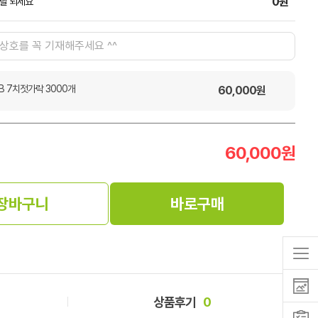
0원
 날 되세요
B 7치젓가락 3000개
60,000
원
60,000
원
장바구니
바로구매
상품후기
0