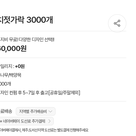
치젓가락 3000개
지비 무료! 다양한 디자인 선택!!
60,000원
일리지 :
+0원
나무/백양목
000개
자인 컨펌 후 5~7일 후 출고[공휴일/주말제외]
무료배송
지역별 추가배송비
※ 네이버페이 도선료 추가결제
이버페이결제시, 제주.도서산지역 도선료는 별도결제 진행해주세요