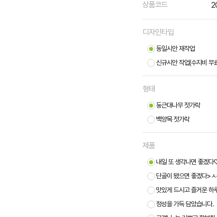
상품코드
2
디자인타입
동일시안 재작업
신규시안 작업(수지비 무료!
형태
둥근대나무 젓가락
백양목 젓가락
제품
내일 또 생각나면 좋겠다
단골이 됐으면 좋겠다>ㅅ
맛있게 드시고 즐거운 하
정성을 가득 담았습니다.