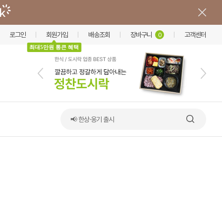
로그인
회원가입
배송조회
장바구니
고객센터
0
최대5만원 통큰 혜택
📢 한상·옹기 출시