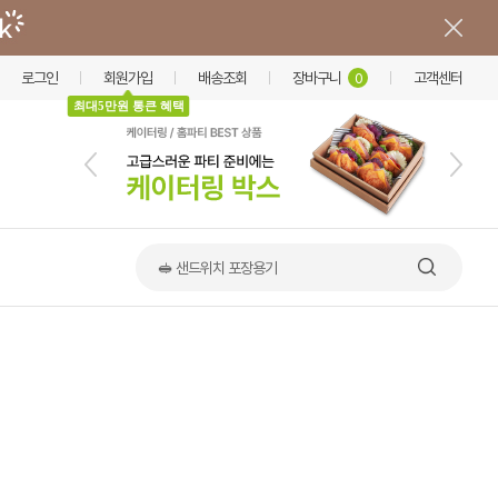
로그인
회원가입
배송조회
장바구니
고객센터
0
최대5만원 통큰 혜택
🥪 샌드위치 포장용기