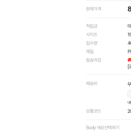
판매가격
적립금
마
사이즈
1
입수량
4
재질
P
발송마감

[
배송비
네
상품코드
2
Body 색상선택하기