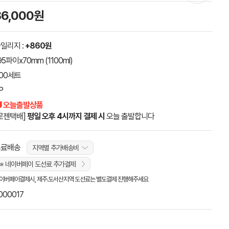
86,000원
일리지 :
+860원
95파이x70mm (1100ml)
00세트
P
 오늘출발상품
로젠택배]
평일 오후 4시까지 결제 시
오늘 출발합니다
무료배송
지역별 추가배송비
※ 네이버페이 도선료 추가결제
이버페이결제시, 제주.도서산지역 도선료는 별도결제 진행해주세요
000017