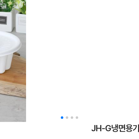
JH-G냉면용기