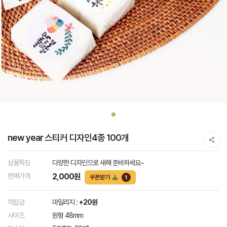
new year 스티커 디자인4종 100개
상품특징
다양한 디자인으로 새해 준비하세요~
판매가격
2,000원
쿠폰받기
1
적립금
마일리지 :
+20원
사이즈
원형 48mm