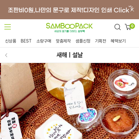
0
신상품
BEST
소량구매
맞춤제작
샘플신청
기획전
혜택보기
새해ㅣ설날