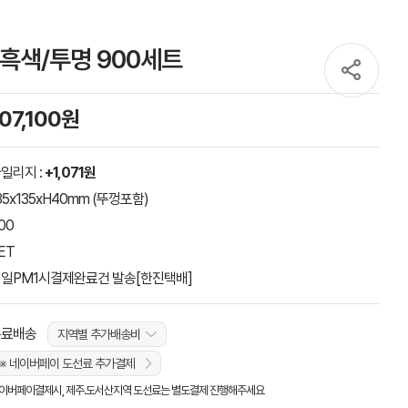
 흑색/투명 900세트
107,100원
일리지 :
+1,071원
35x135xH40mm (뚜껑포함)
00
ET
일PM1시결제완료건 발송[한진택배]
무료배송
지역별 추가배송비
※ 네이버페이 도선료 추가결제
이버페이결제시, 제주.도서산지역 도선료는 별도결제 진행해주세요