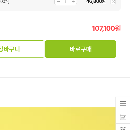
46,800원
00개]
107,100
원
장바구니
바로구매