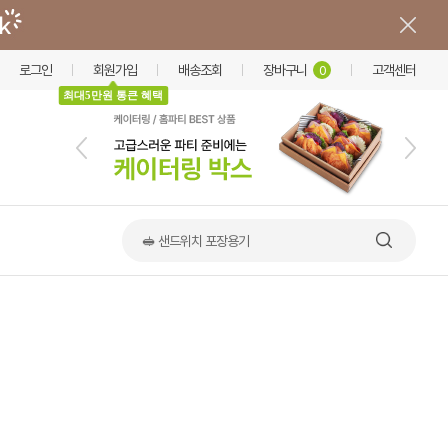
로그인
회원가입
배송조회
장바구니
고객센터
0
최대5만원 통큰 혜택
🥪 샌드위치 포장용기