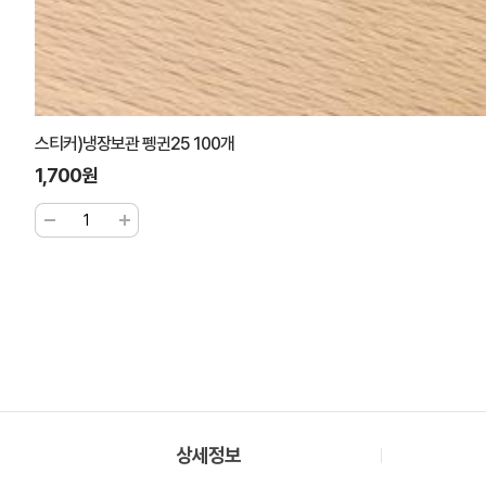
스티커)냉장보관 펭귄25 100개
1,700원
상세정보