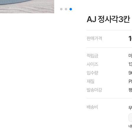
AJ 정사각3칸
판매가격
적립금
마
사이즈
1
입수량
9
재질
P
발송마감
평
배송비
네