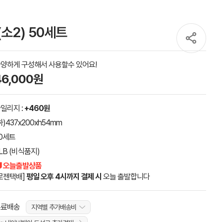
소2) 50세트
양하게 구성해서 사용할수 있어요!
46,000원
일리지 :
+460원
하)437x200xh54mm
0세트
LB (비식품지)
 오늘출발상품
로젠택배]
평일 오후 4시까지 결제 시
오늘 출발합니다
무료배송
지역별 추가배송비