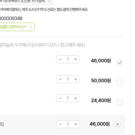
※ 네이버페이 도선료 추가결제
이버페이결제시, 제주.도서산지역 도선료는 별도결제 진행해주세요
000009348
샘플신청하러가기
+알미늄추가구매(구성수량이 다르니 참고해주세요)
46,000원
50,000원
24,400원
46,000원
트]