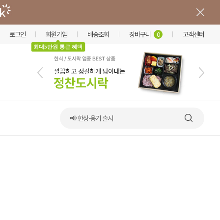
로그인
회원가입
배송조회
장바구니
고객센터
0
최대5만원 통큰 혜택
📢 한상·옹기 출시