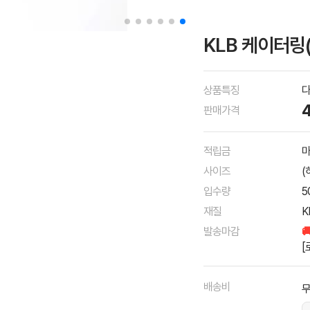
KLB 케이터링(
상품특징
다
판매가격
적립금
마
사이즈
(
입수량
5
재질
K
발송마감

[
배송비