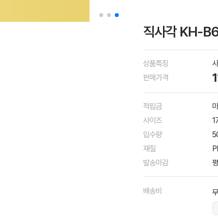
직사각 KH-B
상품특징
사
판매가격
적립금
마
사이즈
1
입수량
5
재질
P
발송마감
평
배송비