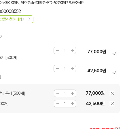
이버페이결제시, 제주.도서산지역 도선료는 별도결제 진행해주세요
000008552
샘플신청하러가기
하기
77,000원
기 [500개]
42,500원
]
77,000원
투명 용기 [500개]
42,500원
00개]