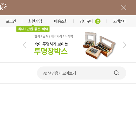
로그인
회원가입
배송조회
장바구니
고객센터
0
최대5만원 통큰 혜택
🍲 덮밥·비빔밥 가마솥용기