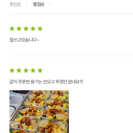
최신순
별점순
잘쓰고있습니다~
같이 주문한 용기는 안오고 뚜껑만 왔네요?!