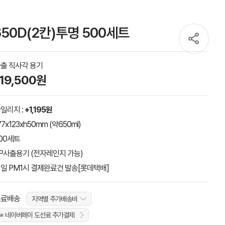
650D(2칸)투명 500세트
출 직사각 용기
119,500원
일리지 :
+1,195원
77x123xh50mm (약650ml)
00세트
P사출용기 (전자레인지 가능)
일 PM1시 결제완료건 발송[롯데택배]
무료배송
지역별 추가배송비
※ 네이버페이 도선료 추가결제