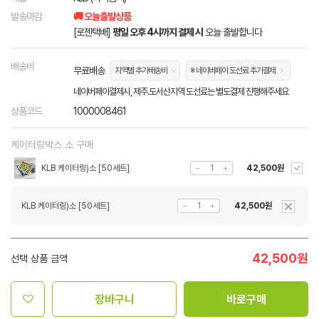
발송마감
🚚 오늘출발상품
[로젠택배]
평일 오후 4시까지 결제 시
오늘 출발합니다
배송비
무료배송
지역별 추가배송비
※ 네이버페이 도선료 추가결제
네이버페이결제시, 제주.도서산지역 도선료는 별도결제 진행해주세요
상품코드
1000008461
케이터링박스 소 구매
KLB 케이터링)소 [50세트]
42,500원
KLB 케이터링)소 [50세트]
42,500원
42,500
원
선택 상품 금액
장바구니
바로구매