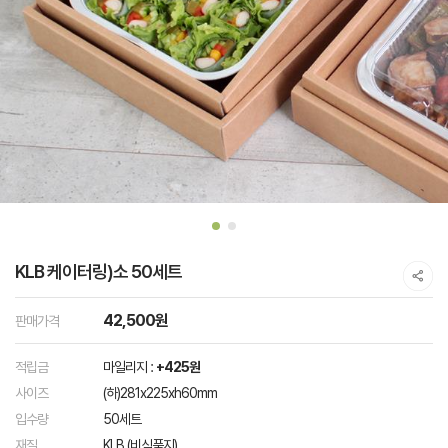
KLB 케이터링)소 50세트
42,500원
판매가격
적립금
마일리지 :
+425원
사이즈
(하)281x225xh60mm
입수량
50세트
재질
KLB (비식품지)