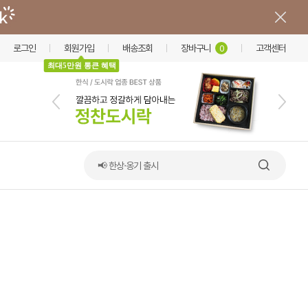
로그인
회원가입
배송조회
장바구니
고객센터
0
최대5만원 통큰 혜택
📢 한상·옹기 출시