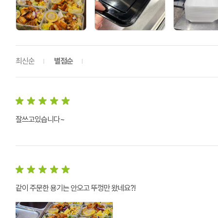
최신순
별점순
잘쓰고있습니다~
같이 주문한 용기는 안오고 뚜껑만 왔네요?!