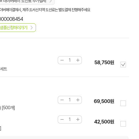
※ 네이버페이 도선료 추가결제
이버페이결제시, 제주.도서산지역 도선료는 별도결제 진행해주세요
000008454
샘플신청하러가기
58,750원
0세트
69,500원
 [500개]
42,500원
]