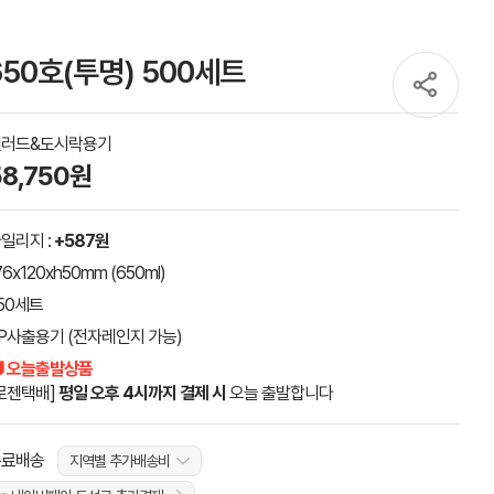
50호(투명) 500세트
샐러드&도시락용기
58,750원
일리지 :
+587원
76x120xh50mm (650ml)
50세트
P사출용기 (전자레인지 가능)
 오늘출발상품
로젠택배]
평일 오후 4시까지 결제 시
오늘 출발합니다
무료배송
지역별 추가배송비