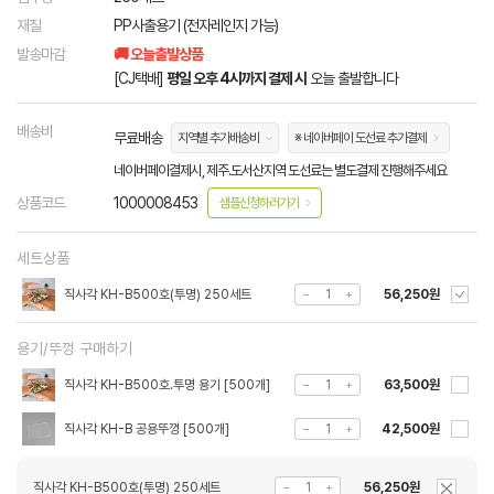
재질
PP사출용기 (전자레인지 가능)
발송마감
🚚 오늘출발상품
[CJ택배]
평일 오후 4시까지 결제 시
오늘 출발합니다
배송비
무료배송
지역별 추가배송비
※ 네이버페이 도선료 추가결제
네이버페이결제시, 제주.도서산지역 도선료는 별도결제 진행해주세요
상품코드
1000008453
샘플신청하러가기
세트상품
직사각 KH-B500호(투명) 250세트
56,250원
용기/뚜껑 구매하기
직사각 KH-B500호.투명 용기 [500개]
63,500원
직사각 KH-B 공용뚜껑 [500개]
42,500원
직사각 KH-B500호(투명) 250세트
56,250원