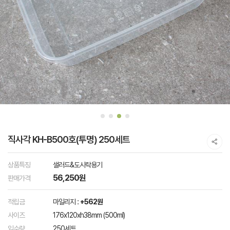
직사각 KH-B500호(투명) 250세트
상품특징
샐러드&도시락용기
56,250원
판매가격
적립금
마일리지 :
+562원
사이즈
176x120xh38mm (500ml)
입수량
250세트