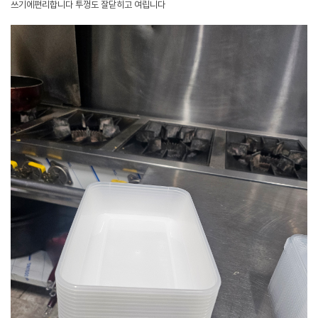
쓰기에편리합니다 투껑도 잘닫히고 여립니다