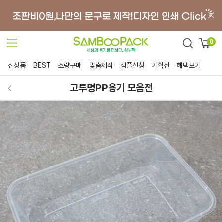
0
신상품
BEST
소량구매
맞춤제작
샘플신청
기획전
혜택보기
고투명PP용기 모음전