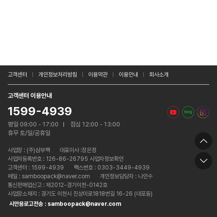
고객센터
개인정보처리방침
이용약관
이용안내
회사소개
고객센터 이용안내
1599-4939
평일 09:00 - 17:00
점심 12:00 - 13:00
휴무 토/일/공휴일
사업장 :
(주)삼부팩
대표이사 :장은정
사업자등록번호 : 126-86-26795 사업자정보확인
고객센터 : 1599-4939
팩스번호 : 0303-3449-4939
메일 : samboopack@naver.com
개인정보담당자 : 나인수
통신판매업신고 : 제2012-경기이천-0142호
사업장소재지 : 경기도 이천시 진상미로1818번길 16-26 (대포동)
시안용로고전송 : samboopack@naver.com