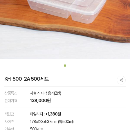
KH-500-2A 500세트
상품특징
사출 직사각 용기(2칸)
138,000원
판매가격
적립금
마일리지 :
+1,380원
사이즈
178x123xh37mm (약500ml)
입수량
500세트