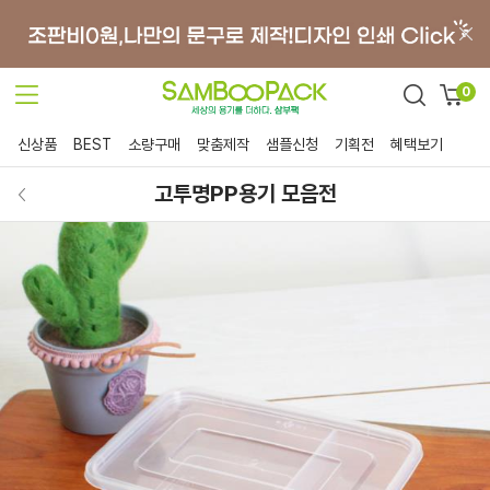
0
신상품
BEST
소량구매
맞춤제작
샘플신청
기획전
혜택보기
고투명PP용기 모음전