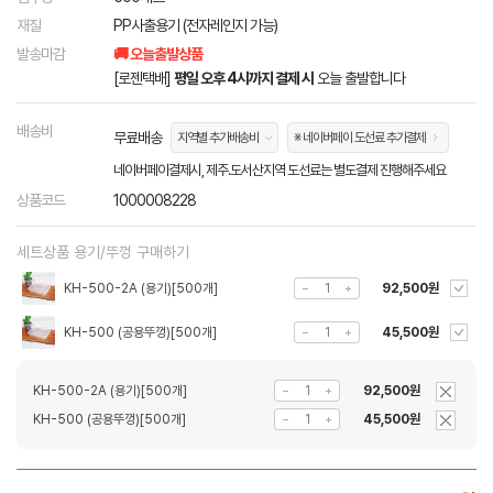
재질
PP사출용기 (전자레인지 가능)
발송마감
🚚 오늘출발상품
[로젠택배]
평일 오후 4시까지 결제 시
오늘 출발합니다
배송비
무료배송
지역별 추가배송비
※ 네이버페이 도선료 추가결제
네이버페이결제시, 제주.도서산지역 도선료는 별도결제 진행해주세요
상품코드
1000008228
세트상품 용기/뚜껑 구매하기
KH-500-2A (용기)[500개]
92,500원
KH-500 (공용뚜껑)[500개]
45,500원
KH-500-2A (용기)[500개]
92,500원
KH-500 (공용뚜껑)[500개]
45,500원