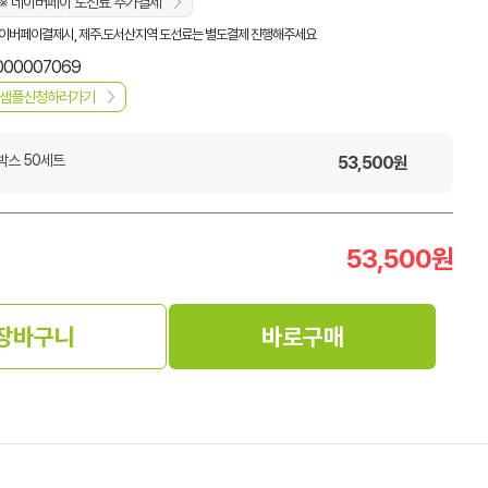
※ 네이버페이 도선료 추가결제
이버페이결제시, 제주.도서산지역 도선료는 별도결제 진행해주세요
000007069
샘플신청하러가기
박스 50세트
53,500
원
53,500
원
장바구니
바로구매