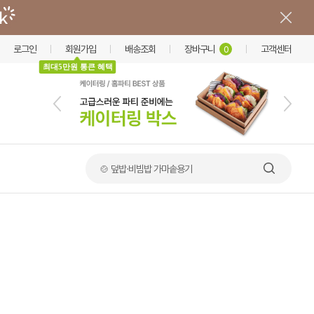
로그인
회원가입
배송조회
장바구니
고객센터
0
최대5만원 통큰 혜택
🥪 샌드위치 포장용기