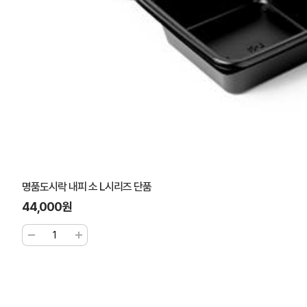
명품도시락 내피 소 L시리즈 단품
44,000원