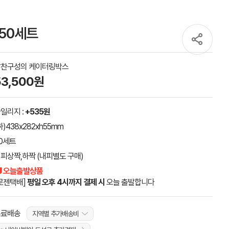
50세트
알찬구성의 케이터링박스
53,500원
일리지 :
+535원
하)438x282xh55mm
0세트
피상짝,하짝 (내피별도 구매)
 오늘출발상품
로젠택배]
평일 오후 4시까지 결제 시
오늘 출발합니다
무료배송
지역별 추가배송비