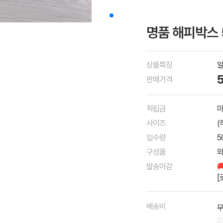
명품 해피박스 
상품특징
판매가격
적립금
마
사이즈
(
입수량
5
구성품
외
발송마감

[
배송비