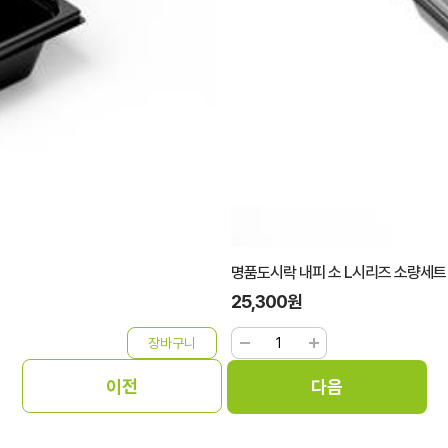
명품도시락 내피 소 L시리즈 소량세트
25,300원