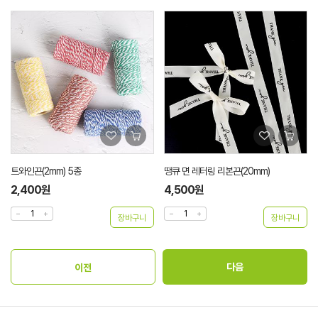
트와인끈(2mm) 5종
땡큐 면 레터링 리본끈(20mm)
2,400원
4,500원