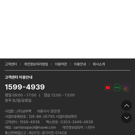
고객센터
개인정보처리방침
이용약관
이용안내
회사소개
고객센터 이용안내
1599-4939
평일 09:00 - 17:00
점심 12:00 - 13:00
휴무 토/일/공휴일
사업장 :
(주)삼부팩
대표이사 :장은정
사업자등록번호 : 126-86-26795 사업자정보확인
고객센터 : 1599-4939
팩스번호 : 0303-3449-4939
메일 : samboopack@naver.com
개인정보담당자 : 나인수
통신판매업신고 : 제2012-경기이천-0142호