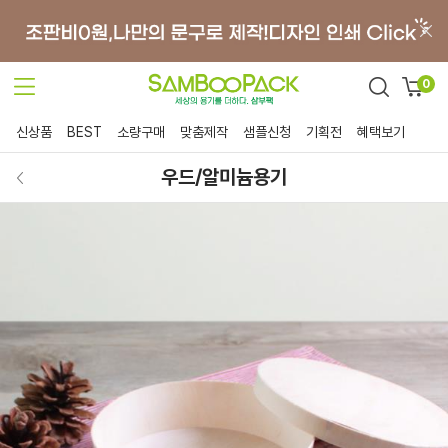
0
신상품
BEST
소량구매
맞춤제작
샘플신청
기획전
혜택보기
우드/알미늄용기