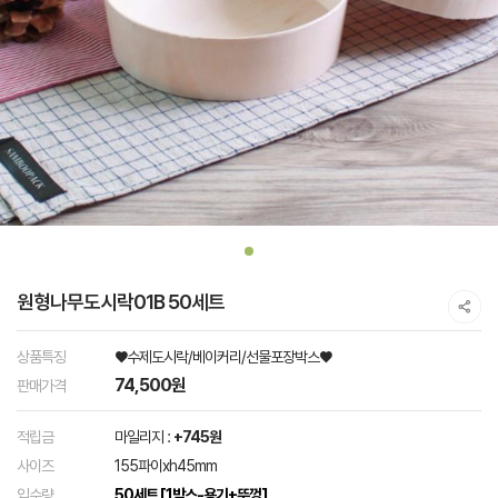
원형나무도시락01B 50세트
상품특징
♥수제도시락/베이커리/선물포장박스♥
74,500원
판매가격
적립금
마일리지 :
+745원
사이즈
155파이xh45mm
입수량
50세트 [1박스-용기+뚜껑]