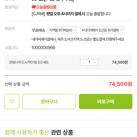
발송마감
🚚 오늘출발상품
[CJ택배]
평일 오후 4시까지 결제 시
오늘 출발합니다
배송비
무료배송
지역별 추가배송비
※ 네이버페이 도선료 추가결제
네이버페이결제시, 제주.도서산지역 도선료는 별도결제 진행해주세요
상품코드
1000006966
원형나무도시락01B 50세트
74,500
원
74,500
원
선택 상품 금액
장바구니
바로구매
함께 사용하기 좋은
관련 상품