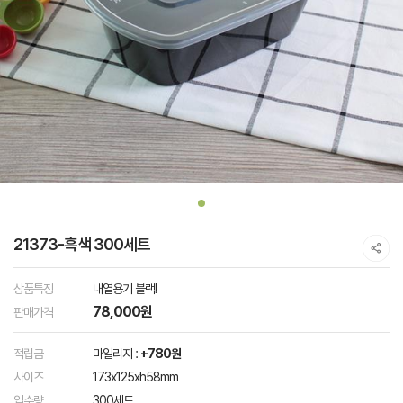
21373-흑색 300세트
상품특징
내열용기 블랙!
78,000원
판매가격
적립금
마일리지 :
+780원
사이즈
173x125xh58mm
입수량
300세트