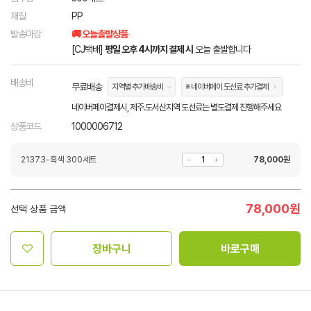
재질
PP
발송마감
🚚 오늘출발상품
[CJ택배]
평일 오후 4시까지 결제 시
오늘 출발합니다
배송비
무료배송
지역별 추가배송비
※ 네이버페이 도선료 추가결제
네이버페이결제시, 제주.도서산지역 도선료는 별도결제 진행해주세요
상품코드
1000006712
21373-흑색 300세트
78,000
원
78,000
원
선택 상품 금액
장바구니
바로구매