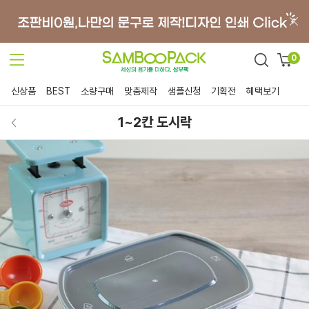
0
신상품
BEST
소량구매
맞춤제작
샘플신청
기획전
혜택보기
1~2칸 도시락