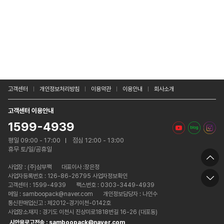
고객센터
개인정보처리방침
이용약관
이용안내
회사소개
고객센터 이용안내
1599-4939
평일 09:00 - 17:00
점심 12:00 - 13:00
휴무 토/일/공휴일
사업장 :
(주)삼부팩
대표이사 :장은정
사업자등록번호 : 126-86-26795 사업자정보확인
고객센터 : 1599-4939
팩스번호 : 0303-3449-4939
메일 : samboopack@naver.com
개인정보담당자 : 나인수
통신판매업신고 : 제2012-경기이천-0142호
사업장소재지 : 경기도 이천시 진상미로1818번길 16-26 (대포동)
시안용로고전송 : samboopack@naver.com