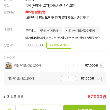
재질
종이 [캐리어보드지(CKF) /내면-라미코팅]
발송마감
🚚 오늘출발상품
[로젠택배]
평일 오후 4시까지 결제 시
오늘 출발합니다
배송비
무료배송
지역별 추가배송비
※ 네이버페이 도선료 추가결제
네이버페이결제시, 제주.도서산지역 도선료는 별도결제 진행해주세요
상품코드
1000006560
샘플신청하러가기
상품선택
리얼와이드-3호 200개
57,000원
리얼와이드-3호 200개
57,000원
57,000
원
선택 상품 금액