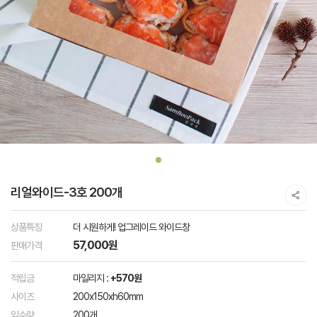
리얼와이드-3호 200개
상품특징
더 시원하게! 업그레이드 와이드창
57,000원
판매가격
적립금
마일리지 :
+570원
사이즈
200x150xh60mm
입수량
200개