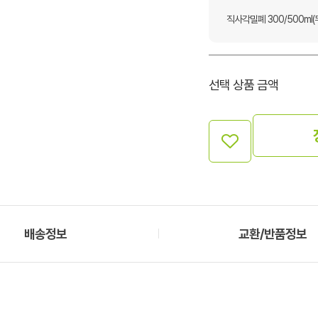
직사각밀폐 300/500ml(뚜
선택 상품 금액
배송정보
교환/반품정보