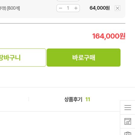
64,000원
껑) [800개]
164,000
원
장바구니
바로구매
상품후기
11