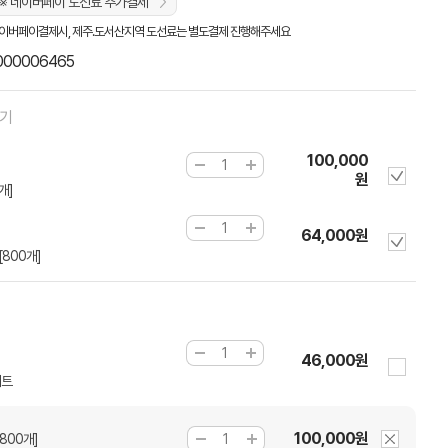
※ 네이버페이 도선료 추가결제
이버페이결제시, 제주.도서산지역 도선료는 별도결제 진행해주세요
000006465
하기
100,000
원
개]
64,000원
[800개]
46,000원
세트
100,000원
[800개]