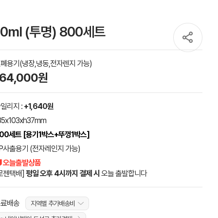
ml (투명) 800세트
폐용기(냉장,냉동,전자렌지 가능)
164,000원
일리지 :
+1,640원
35x103xh37mm
00세트 [용기1박스+뚜껑1박스]
P사출용기 (전자레인지 가능)
 오늘출발상품
로젠택배]
평일 오후 4시까지 결제 시
오늘 출발합니다
무료배송
지역별 추가배송비