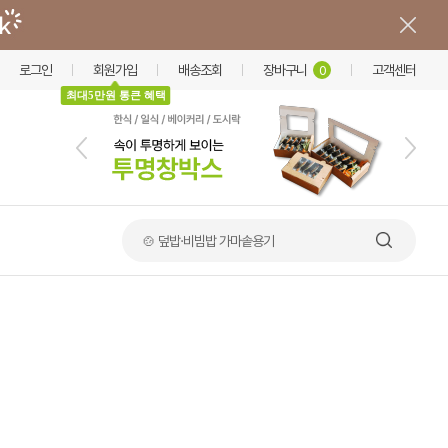
로그인
회원가입
배송조회
장바구니
고객센터
0
최대5만원 통큰 혜택
🍲 덮밥·비빔밥 가마솥용기