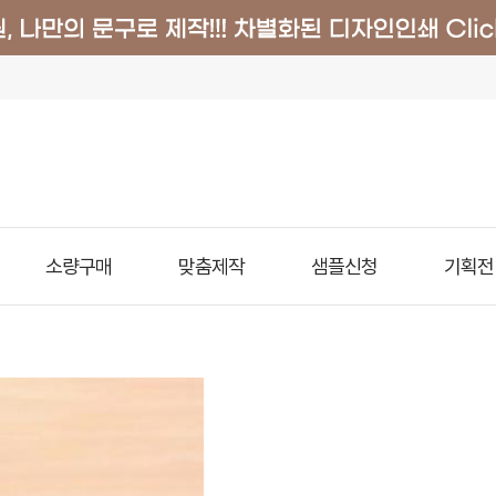
소량구매
맞춤제작
샘플신청
기획전