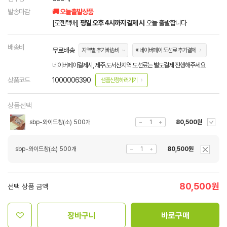
발송마감
🚚 오늘출발상품
[로젠택배]
평일 오후 4시까지 결제 시
오늘 출발합니다
배송비
무료배송
지역별 추가배송비
※ 네이버페이 도선료 추가결제
네이버페이결제시, 제주.도서산지역 도선료는 별도결제 진행해주세요
상품코드
1000006390
샘플신청하러가기
상품선택
sbp-와이드창(소) 500개
80,500원
sbp-와이드창(소) 500개
80,500원
80,500
원
선택 상품 금액
장바구니
바로구매