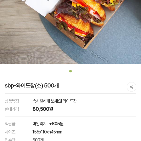
sbp-와이드창(소) 500개
상품특징
속시원하게 보세요! 와이드창
80,500원
판매가격
적립금
마일리지 :
+805원
사이즈
155x110xh45mm
입수량
500개