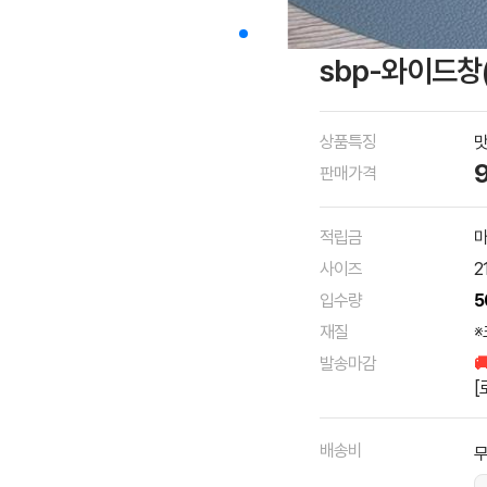
sbp-와이드창(
상품특징
맛
판매가격
적립금
마
사이즈
2
입수량
5
재질
※
발송마감

[
배송비