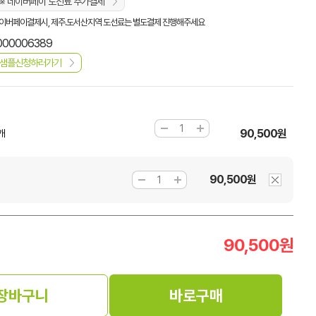
※ 네이버페이 도선료 추가결제
이버페이결제시, 제주.도서산지역 도선료는 별도결제 진행해주세요
000006389
샘플신청하러가기
90,500원
개
90,500원
90,500
원
장바구니
바로구매