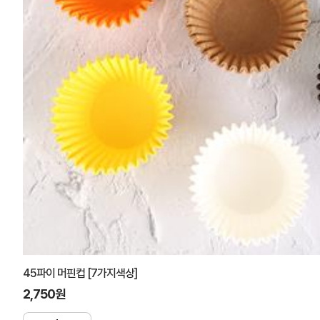
45파이 머핀컵 [7가지색상]
2,750원