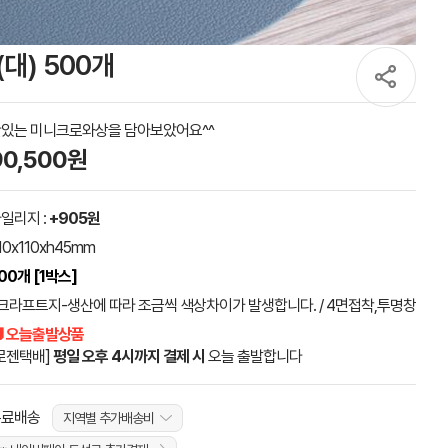
대) 500개
있는 미니크로와상을 담아보았어요^^
90,500원
일리지 :
+905원
10x110xh45mm
00개 [1박스]
크라프트지-생산에 따라 조금씩 색상차이가 발생합니다. / 4면접착,투명창
 오늘출발상품
로젠택배]
평일 오후 4시까지 결제 시
오늘 출발합니다
무료배송
지역별 추가배송비