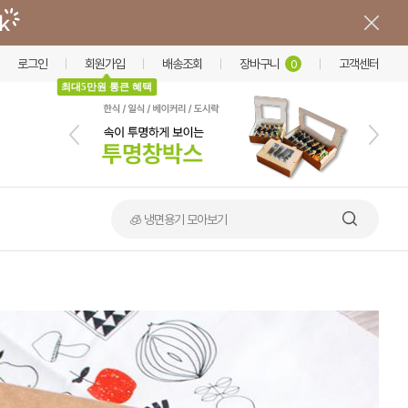
로그인
회원가입
배송조회
장바구니
고객센터
0
최대5만원 통큰 혜택
🧊 냉면용기 모아보기