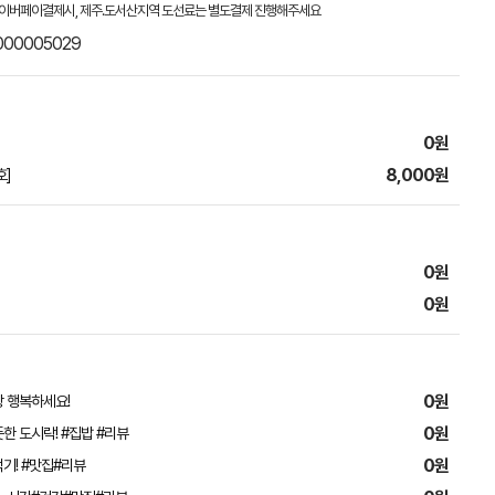
이버페이결제시, 제주.도서산지역 도선료는 별도결제 진행해주세요
000005029
0원
8,000원
호]
0원
0원
0원
 행복하세요!
0원
한 도시락! #집밥 #리뷰
0원
기! #맛집#리뷰