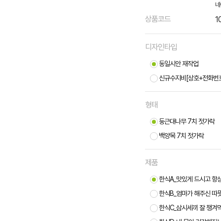
네
상품코드
1
디자인타입
동일시안 재작업
신규수지비[상호+전화번
형태
둥근대나무 7치 젓가락
백양목 7치 젓가락
제품
한식A_맛있게 드시고 항상
한식B_엄마가 해주신 따뜻
한식C_삼시세끼 잘 챙겨먹