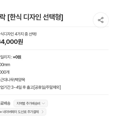
가락 [한식 디자인 선택형]
식디자인 4가지 중 선택!
64,000원
일리지 :
+0원
00mm
000개
근대나무/백양목
업기간 3~4일 후 출고[공휴일/주말제외]
무료배송
지역별 추가배송비
※ 네이버페이 도선료 추가결제