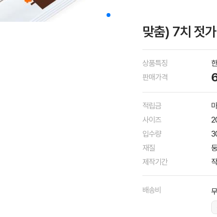
맞춤) 7치 젓
상품특징
한
판매가격
적립금
마
사이즈
2
입수량
3
재질
둥
제작기간
작
배송비