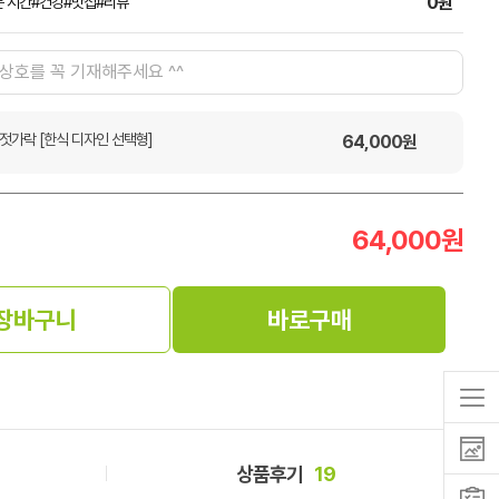
0원
는 시간#건강#맛집#리뷰
 젓가락 [한식 디자인 선택형]
64,000
원
64,000
원
장바구니
바로구매
상품후기
19