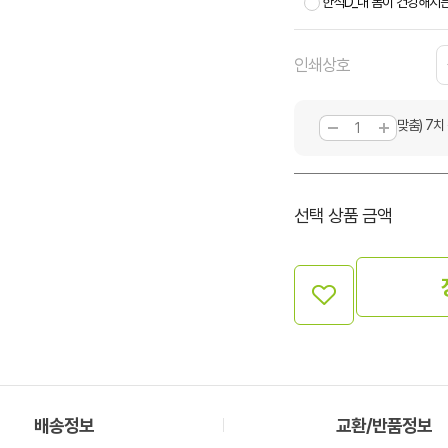
한식D_내 몸이 건강해지
인쇄상호
맞춤) 7치
선택 상품 금액
배송정보
교환/반품정보