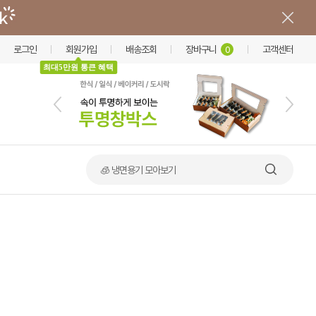
로그인
회원가입
배송조회
장바구니
고객센터
0
최대5만원 통큰 혜택
🧊 냉면용기 모아보기