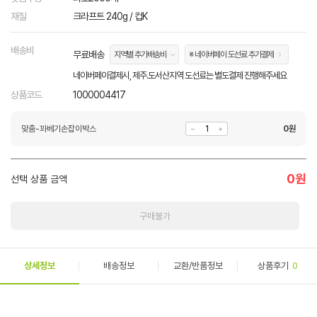
재질
크라프트 240g / 컵K
배송비
무료배송
지역별 추가배송비
※ 네이버페이 도선료 추가결제
네이버페이결제시, 제주.도서산지역 도선료는 별도결제 진행해주세요
상품코드
1000004417
맞춤-꽈베기손잡이박스
0
원
0
원
선택 상품 금액
구매불가
상세정보
배송정보
교환/반품정보
상품후기
0