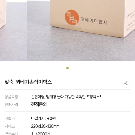
맞춤-꽈베기손잡이박스
상품특징
손잡이형, 덮개형 둘다 가능한 똑똑한 포장박스!!
견적문의
판매가격
적립금
마일리지 :
+0원
사이즈
220x138x130mm
맞춤수량
최소2000개