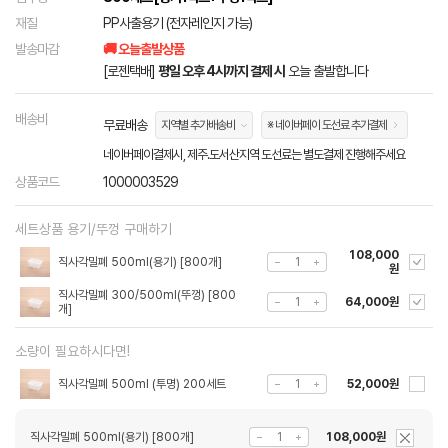
재질
PP사출용기 (전자레인지 가능)
발송마감
🚚 오늘출발상품
[로젠택배]
평일 오후 4시까지 결제 시
오늘 출발합니다
배송비
무료배송
지역별 추가배송비
※ 네이버페이 도선료 추가결제
네이버페이결제시, 제주.도서산지역 도선료는 별도결제 진행해주세요
상품코드
1000003529
세트상품 용기/뚜껑 구매하기
108,000
직사각밀폐 500ml(용기) [800개]
원
직사각밀폐 300/500ml(뚜껑) [800
64,000원
개]
소량이 필요하시다면!
직사각밀폐 500ml (투명) 200세트
52,000원
직사각밀폐 500ml(용기) [800개]
108,000원