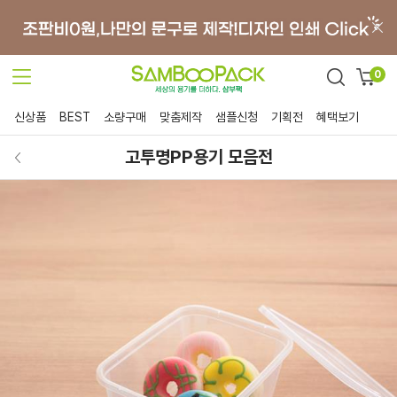
0
신상품
BEST
소량구매
맞춤제작
샘플신청
기획전
혜택보기
고투명PP용기 모음전