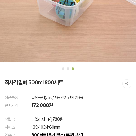
직사각밀폐 500ml 800세트
상품특징
밀폐용기(냉장,냉동,전자렌지 가능)
172,000원
판매가격
적립금
마일리지 :
+1,720원
사이즈
135x103xh60mm
입수량
800세트 [용기1박스+뚜껑1박스]