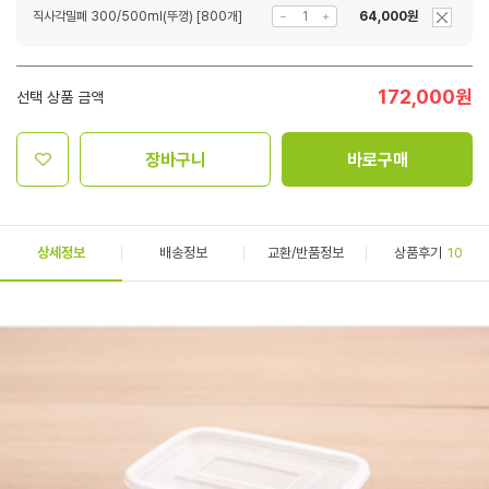
직사각밀폐 300/500ml(뚜껑) [800개]
64,000원
172,000
원
선택 상품 금액
장바구니
바로구매
상세정보
배송정보
교환/반품정보
상품후기
10