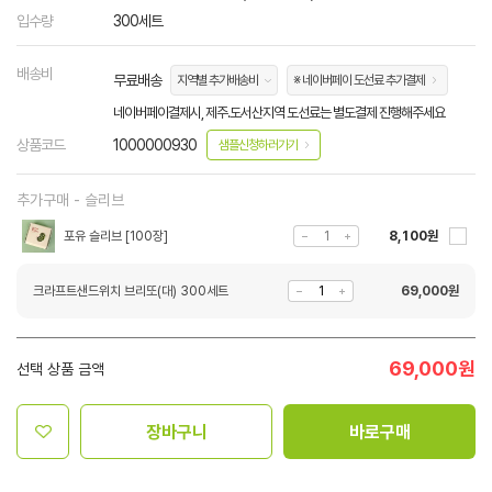
입수량
300세트
배송비
무료배송
지역별 추가배송비
※ 네이버페이 도선료 추가결제
네이버페이결제시, 제주.도서산지역 도선료는 별도결제 진행해주세요
상품코드
1000000930
샘플신청하러가기
추가구매 - 슬리브
포유 슬리브 [100장]
8,100원
크라프트샌드위치 브리또(대) 300세트
69,000
원
69,000
원
선택 상품 금액
장바구니
바로구매