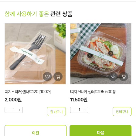
함께 사용하기 좋은
관련 상품
띠지스티커 샐러드195 500장
미색샐러드포크120 500개
11,500원
15,500원