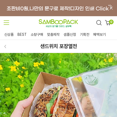
0
신상품
BEST
소량구매
맞춤제작
샘플신청
기획전
혜택보기
샌드위치 포장열전