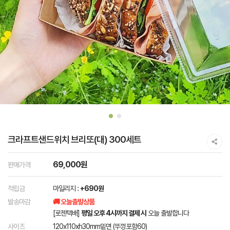
크라프트샌드위치 브리또(대) 300세트
69,000원
판매가격
적립금
마일리지 :
+690원
발송마감
🚚 오늘출발상품
[로젠택배]
평일 오후 4시까지 결제 시
오늘 출발합니다
사이즈
120x110xh30mm밑면 (뚜껑포함60)