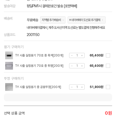
발송마감
평일PM1시 결제완료건 발송 [로젠택배]
배송비
무료배송
지역별 추가배송비
※ 네이버페이 도선료 추가결제
네이버페이결제시, 제주.도서산지역 도선료는 별도결제 진행해주세요
상품코드
2001150
용기 구매하기
TY 사출 실링용기 70호 중 흑색[200개]
65,400원
TY 사출 실링용기 70호 중 투명[200개]
65,400원
뚜껑 구매하기
TY 사출 실링용기 중 공용뚜껑[200개]
51,800원
0
원
선택 상품 금액