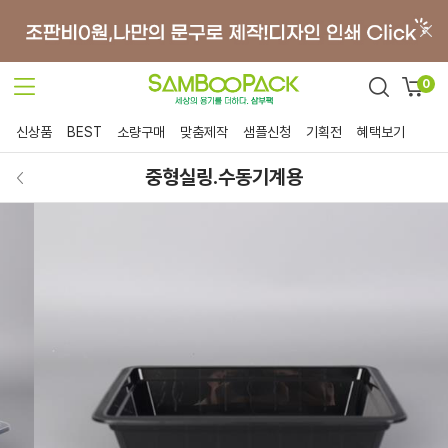
0
신상품
BEST
소량구매
맞춤제작
샘플신청
기획전
혜택보기
중형실링.수동기계용