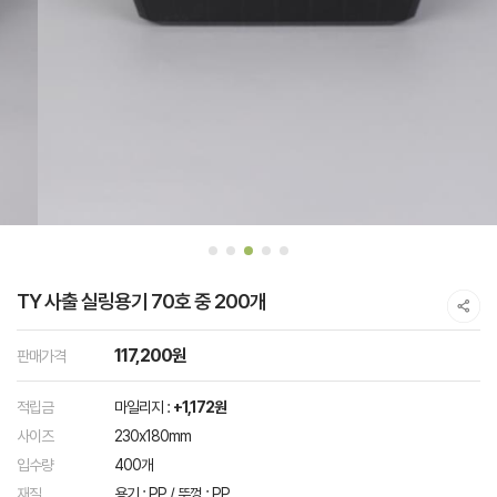
TY 사출 실링용기 70호 중 200개
117,200원
판매가격
적립금
마일리지 :
+1,172원
사이즈
230x180mm
입수량
400개
재질
용기 : PP / 뚜껑 : PP