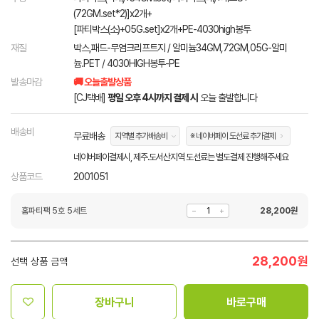
(72GM.set*2)]x2개+
[파티박스(소)+05G.set]x2개+PE-4030high봉투
재질
박스,패드-무염크리프트지 / 알미늄34GM,72GM,05G-알미
늄.PET / 4030HIGH봉투-PE
발송마감
🚚 오늘출발상품
[CJ택배]
평일 오후 4시까지 결제 시
오늘 출발합니다
배송비
무료배송
지역별 추가배송비
※ 네이버페이 도선료 추가결제
네이버페이결제시, 제주.도서산지역 도선료는 별도결제 진행해주세요
상품코드
2001051
홈파티팩 5호 5세트
28,200
원
28,200
원
선택 상품 금액
장바구니
바로구매