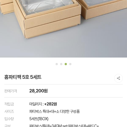
홈파티팩 5호 5세트
28,200원
판매가격
적립금
마일리지 :
+282원
사이즈
파티박스 특대+대+소 다양한 구성품
입수량
5세트(1BOX)
구성
파티박스(특대)+34GM.set/파티박스(대)+패드C+