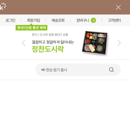
로그인
회원가입
배송조회
장바구니
고객센터
0
최대5만원 통큰 혜택
✨NEW 정식 도시락✨