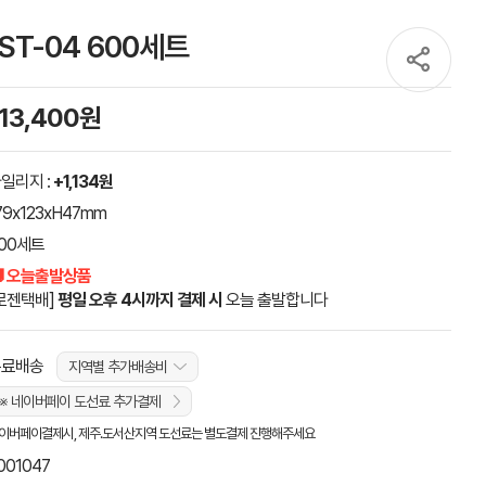
ST-04 600세트
113,400원
일리지 :
+1,134원
79x123xH47mm
00세트
 오늘출발상품
로젠택배]
평일 오후 4시까지 결제 시
오늘 출발합니다
무료배송
지역별 추가배송비
※ 네이버페이 도선료 추가결제
이버페이결제시, 제주.도서산지역 도선료는 별도결제 진행해주세요
001047