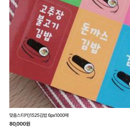
맞춤스티커)1525김밥 6px1000매
80,000원