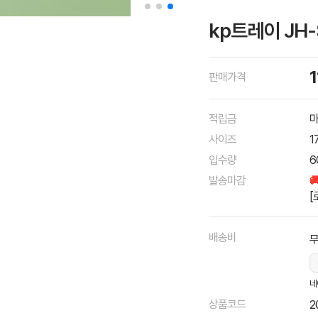
kp트레이 JH-
판매가격
적립금
마
사이즈
1
입수량
6
발송마감

[
배송비
네
상품코드
2