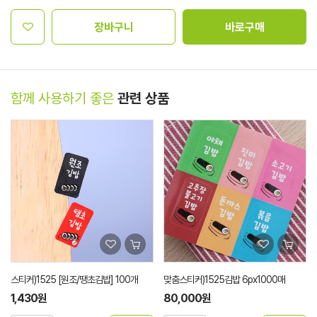
장바구니
바로구매
함께 사용하기 좋은
관련 상품
스티커)1525 [원조/땡초김밥] 100개
맞춤스티커)1525김밥 6px1000매
1,430원
80,000원