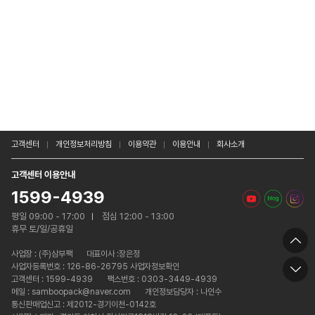
고객센터
개인정보처리방침
이용약관
이용안내
회사소개
고객센터 이용안내
1599-4939
평일 09:00 - 17:00
점심 12:00 - 13:00
휴무 토/일/공휴일
사업장 :
(주)삼부팩
대표이사 :장은정
사업자등록번호 : 126-86-26795 사업자정보확인
고객센터 : 1599-4939
팩스번호 : 0303-3449-4939
메일 : samboopack@naver.com
개인정보담당자 : 나인수
통신판매업신고 : 제2012-경기이천-0142호