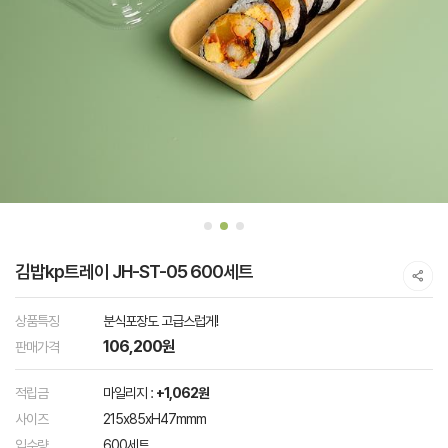
김밥kp트레이 JH-ST-05 600세트
상품특징
분식포장도 고급스럽게!
106,200원
판매가격
적립금
마일리지 :
+1,062원
사이즈
215x85xH47mmm
입수량
600세트