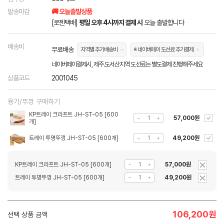
발송마감
🚚 오늘출발상품
[로젠택배]
평일 오후 4시까지 결제 시
오늘 출발합니다
배송비
무료배송
지역별 추가배송비
※ 네이버페이 도선료 추가결제
네이버페이결제시, 제주.도서산지역 도선료는 별도결제 진행해주세요
상품코드
2001045
용기/뚜껑 구매하기
KP트레이 크라프트 JH-ST-05 [600
57,000원
개]
트레이 투명뚜껑 JH-ST-05 [600개]
49,200원
KP트레이 크라프트 JH-ST-05 [600개]
57,000원
트레이 투명뚜껑 JH-ST-05 [600개]
49,200원
106,200
원
선택 상품 금액