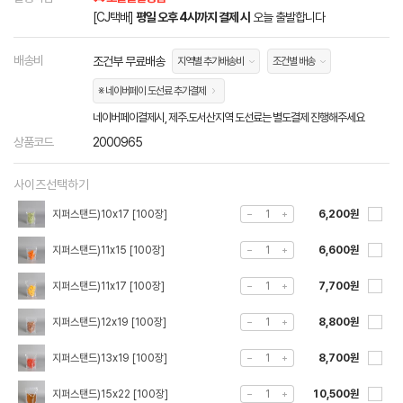
[CJ택배]
평일 오후 4시까지 결제 시
오늘 출발합니다
배송비
조건부 무료배송
지역별 추가배송비
조건별 배송
※ 네이버페이 도선료 추가결제
네이버페이결제시, 제주.도서산지역 도선료는 별도결제 진행해주세요
상품코드
2000965
사이즈선택하기
지퍼스탠드)10x17 [100장]
6,200원
지퍼스탠드)11x15 [100장]
6,600원
지퍼스탠드)11x17 [100장]
7,700원
지퍼스탠드)12x19 [100장]
8,800원
지퍼스탠드)13x19 [100장]
8,700원
지퍼스탠드)15x22 [100장]
10,500원