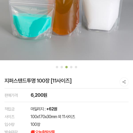
지퍼스탠드투명 100장 [11사이즈]
6,200원
판매가격
적립금
마일리지 :
+62원
사이즈
100x170x30mm 외 11사이즈
입수량
100장
발송마감
🚚 오늘출발상품