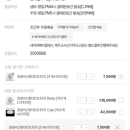
발송마감
냄비-평일 PM4시 결제완료건 발송[CJ택배]
뚜껑-평일 PM1시 결제완료건 발송[로젠택배]
배송비
조건부 무료배송
지역별 추가배송비
조건별 배송
※ 네이버페이 도선료 추가결제
네이버페이결제시, 제주.도서산지역 도선료는 별도결제 진행해주세요
상품코드
2000888
소량 용기만 구매하기
경냄비신형대2호305 [5개x1500원]
7,500원
대량 필요하시다면!
경냄비신형대2호305 Body [100개
135,000원
x1350원]
경냄비신형대2호305 Cap [100개
42,000원
x420원]
경냄비신형대2호305 [5개x1500원]
7,500원