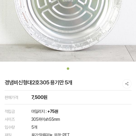
경냄비신형대2호305 용기만 5개
7,500원
판매가격
적립금
마일리지 :
+75원
사이즈
305파이xh55mm
입수량
5개
재질
용기:알루미늄, 뚜껑: PET