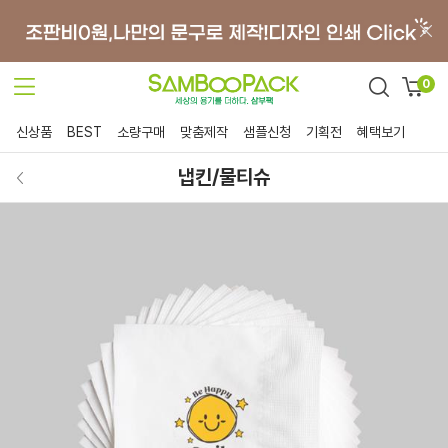
0
신상품
BEST
소량구매
맞춤제작
샘플신청
기획전
혜택보기
냅킨/물티슈