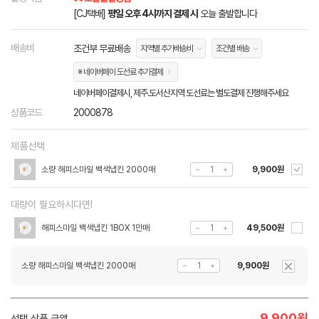
[CJ택배]
평일 오후 4시까지 결제 시
오늘 출발합니다
배송비
조건부 무료배송
지역별 추가배송비
조건별 배송
※ 네이버페이 도선료 추가결제
네이버페이결제시, 제주.도서산지역 도선료는 별도결제 진행해주세요
상품코드
2000878
제품선택
소량 해피스마일 백색냅킨 2000매
9,900원
대량이 필요하시다면!
해피스마일 백색냅킨 1BOX 1만매
49,500원
소량 해피스마일 백색냅킨 2000매
9,900원
9,900
원
선택 상품 금액