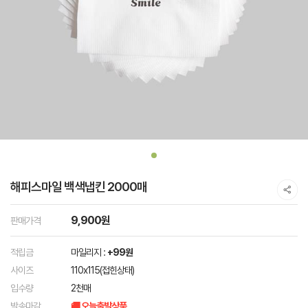
해피스마일 백색냅킨 2000매
9,900원
판매가격
적립금
마일리지 :
+99원
사이즈
110x115(접힌상태)
입수량
2천매
발송마감
🚚 오늘출발상품