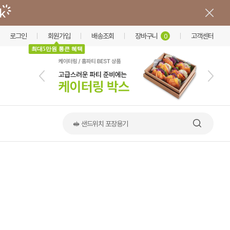
로그인
회원가입
배송조회
장바구니
고객센터
0
최대5만원 통큰 혜택
🥪 샌드위치 포장용기