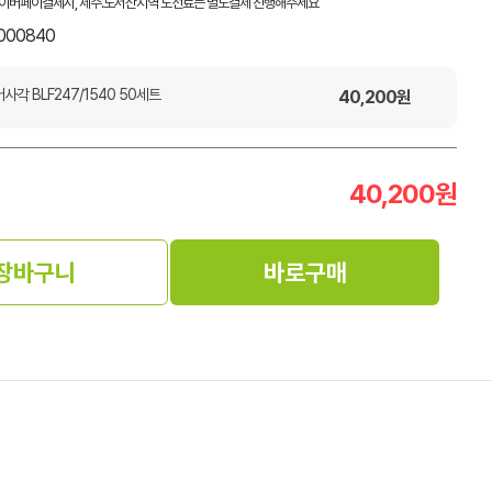
이버페이결제시, 제주.도서산지역 도선료는 별도결제 진행해주세요
000840
각 BLF247/1540 50세트
40,200
원
40,200
원
장바구니
바로구매