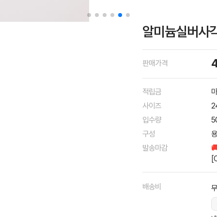
알미늄실버사각 
판매가격
적립금
마
사이즈
2
입수량
5
구성
용
발송마감

[
배송비