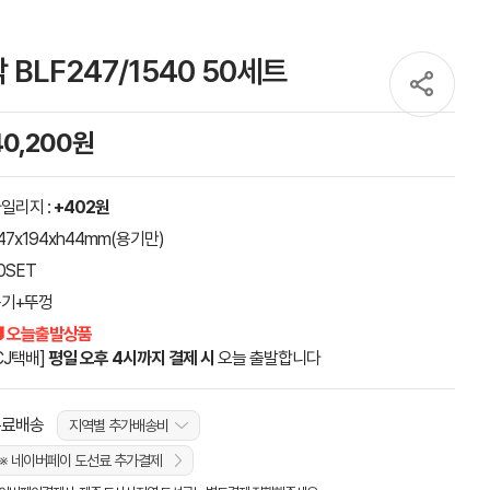
BLF247/1540 50세트
40,200원
일리지 :
+402원
47x194xh44mm(용기만)
0SET
기+뚜껑
 오늘출발상품
CJ택배]
평일 오후 4시까지 결제 시
오늘 출발합니다
무료배송
지역별 추가배송비
※ 네이버페이 도선료 추가결제